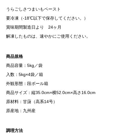
うらごしさつまいもペースト
要冷凍（-18℃以下で保存してください。）
賞味期間製造日より 24ヶ月
解凍したものは、速やかにご使用ください。
商品規格
商品容量：5kg／袋
入数：5kg×4袋／箱
外観形態：段ボール箱
商品サイズ：縦35.0cm×横52.0cm×高さ16.0cm
原材料：甘藷（高系14号）
原産地：九州産
調理方法